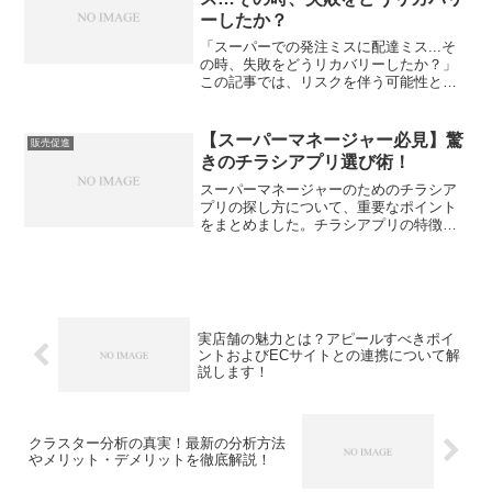
ーしたか？
「スーパーでの発注ミスに配達ミス...そ
の時、失敗をどうリカバリーしたか？」
この記事では、リスクを伴う可能性と成
長について探求します。振り返れば、失
敗エピソードが私たちの存在意義を明確
にします。それでは、スーパーでの発注
【スーパーマネージャー必見】驚
販売促進
ミスの敗因と対策、配...
きのチラシアプリ選び術！
スーパーマネージャーのためのチラシア
プリの探し方について、重要なポイント
をまとめました。チラシアプリの特徴や
利用のメリット、コスト削減の可能性に
ついてご紹介します。また、料金形態や
アプリの利用ユーザーと自社の商圏を照
らし合わせること、効果測...
実店舗の魅力とは？アピールすべきポイ
ントおよびECサイトとの連携について解
説します！
クラスター分析の真実！最新の分析方法
やメリット・デメリットを徹底解説！