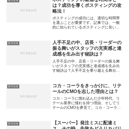
販売促進
まずはデータから！数字で...
は？成功を導くポスティングの攻
略法！
ポスティングの成功には、適切な時間帯
を選ぶことが重要です。記事では、一般
的に知られているポスティングに良い時
間帯や、読者の種類によって最適な時間
帯が異なることを紹介しています。さら
に、ポスティングを避けるべき時間帯も
人手不足の中、店長・リーダーの
販売促進
注意点として取り上げてい...
振る舞いがスタッフの充実感と達
成感を生み出す秘訣は？
人手不足の中、店長・リーダーの振る舞
いがスタッフの充実感と達成感を生み出
す秘訣は？人手不足を乗り越える舞台裏
現代のビジネス界では、人材不足が深刻
な問題となっています。その中で、店長
やリーダーの振る舞いがスタッフの充実
コカ・コーラをきっかけに、リテ
販売促進
感や達成感を生み出す秘訣...
ールのCMOを志した理由とは？
コカ・コーラに惚れ込んだ少年時代、リ
テール業界に憧れを持つ理由、そしてリ
テールのCMOを夢見て。コカ・コーラで
学んだマーケティングの視点と、コカ・
コーラから得た教訓と現在の位置づけ。
これからのリテール業界へのビジョン。
【スーパー】発注ミスに配達ミ
販売促進
この記事では、コカ・コ...
ス…その時、失敗をどうリカバリ