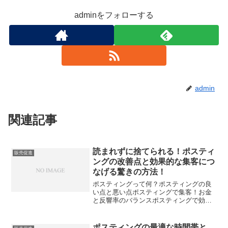
adminをフォローする
admin
関連記事
読まれずに捨てられる！ポスティ
販売促進
ングの改善点と効果的な集客につ
なげる驚きの方法！
ポスティングって何？ポスティングの良
い点と悪い点ポスティングで集客！お金
と反響率のバランスポスティングで効果
が出た具体的な事例新聞のチラシとポス
ティングのどっちがいい？ポスティング
で集客が少ない場合、どうすればいい？
ポスティングの最適な時間帯と