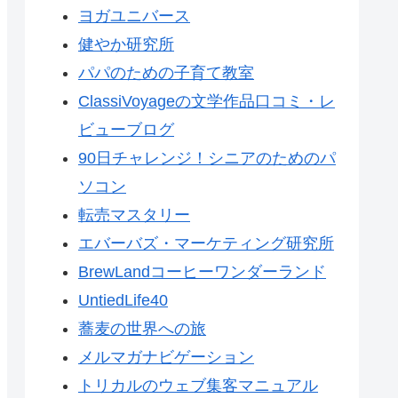
ヨガユニバース
健やか研究所
パパのための子育て教室
ClassiVoyageの文学作品口コミ・レ
ビューブログ
90日チャレンジ！シニアのためのパ
ソコン
転売マスタリー
エバーバズ・マーケティング研究所
BrewLandコーヒーワンダーランド
UntiedLife40
蕎麦の世界への旅
メルマガナビゲーション
トリカルのウェブ集客マニュアル