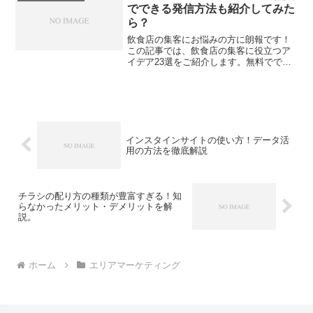
促の役割や広告との相互作用...
でできる発信方法も紹介してみた
ら？
飲食店の集客にお悩みの方に朗報です！
この記事では、飲食店の集客に役立つア
イデア23選をご紹介します。無料ででき
る発信方法も合わせて紹介していますの
で、経費を抑えながら効果的な集客を実
現できます。街頭広告からネットを活用
した方法まで、幅広い手...
インスタインサイトの使い方！データ活
用の方法を徹底解説
チラシの配り方の種類が豊富すぎる！知
らなかったメリット・デメリットを解
説。
ホーム
エリアマーケティング