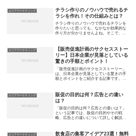
ーチ特定の地域を狙ったマーケティング
が可能人々の目にとまること確実商品サ
チラシ作りのノウハウで売れるチ
エリアマーケティング
ンプルの配布も可能！ポス...
ラシを作れ！その仕組みとは？
チラシ作りのノウハウで売れるチラシを
作りたいと思っても、なかなか効果的な
作り方が分かりませんよね。そこで、こ
の記事では、始める前から結果をイメー
ジできる売れるチラシのコツをご紹介し
ます。売れるチラシ作成には、5W1Hを用
【販売促進計画のサクセスストー
エリアマーケティング
いたアプローチが重要...
リー】日本企業が見落としている
驚きの手順とポイント！
「販売促進計画のサクセスストーリー」
は、日本企業が見落としている驚きの手
順とポイントをご紹介する記事です。販
売促進の施策は多岐に渡りますが、オン
ライン施策やオフライン施策など、様々
な特徴があります。また、販促計画を立
販促の目的は何？広告との違い
エリアマーケティング
てるためのステップや成功...
は？
「販促の目的は何？広告との違いは？」
という記事では、販促の目的やその戦
略、広告との違いについて詳しく解説し
ています。初めてのお客さまを引きつけ
る販促策やリピート顧客を増やす販促策
についても紹介しています。さらに、販
飲食店の集客アイデア23選！無料
エリアマーケティング