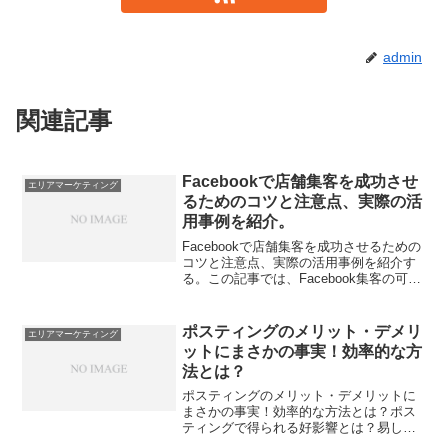
admin
関連記事
Facebookで店舗集客を成功させ
エリアマーケティング
るためのコツと注意点、実際の活
用事例を紹介。
Facebookで店舗集客を成功させるための
コツと注意点、実際の活用事例を紹介す
る。この記事では、Facebook集客の可能
性やその理由、ビジュアル訴求の効果、
ビジネスアカウントの活用方法、
Facebookアカウントの開設とページ作成
ポスティングのメリット・デメリ
エリアマーケティング
方法な...
ットにまさかの事実！効率的な方
法とは？
ポスティングのメリット・デメリットに
まさかの事実！効率的な方法とは？ポス
ティングで得られる好影響とは？易しい
準備から始めよう年齢問わず効果的にリ