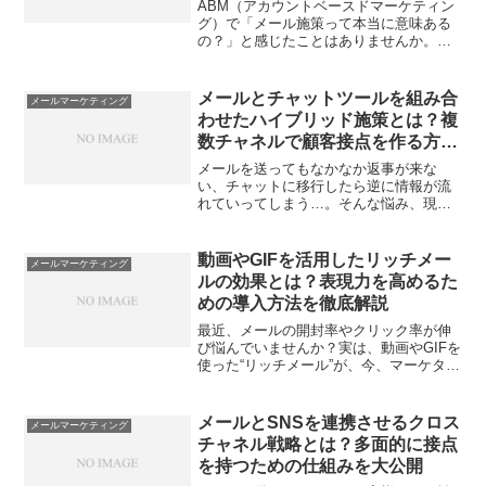
解説
ABM（アカウントベースドマーケティン
グ）で「メール施策って本当に意味ある
の？」と感じたことはありませんか。実
際のところ、せっかくターゲット企業を
絞っているのに、内容が薄かったり、一
方的な配信になっていたり…なかなか思
メールとチャットツールを組み合
メールマーケティング
うような反応が得られな...
わせたハイブリッド施策とは？複
数チャネルで顧客接点を作る方法
を大公開
メールを送ってもなかなか返事が来な
い、チャットに移行したら逆に情報が流
れていってしまう…。そんな悩み、現場
で感じていませんか？実は今、メールと
チャットの「いいとこ取り」をするハイ
ブリッドなコミュニケーションが注目を
動画やGIFを活用したリッチメー
メールマーケティング
集めています。でも、どうや...
ルの効果とは？表現力を高めるた
めの導入方法を徹底解説
最近、メールの開封率やクリック率が伸
び悩んでいませんか？実は、動画やGIFを
使った“リッチメール”が、今、マーケター
の間で注目を集めています。でも、本当
に効果があるのか、どうやって導入すれ
ば良いのか、イメージが湧かない人も多
メールとSNSを連携させるクロス
メールマーケティング
いはず。この記事...
チャネル戦略とは？多面的に接点
を持つための仕組みを大公開