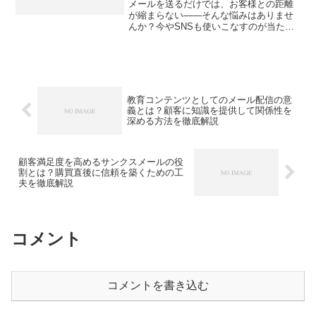
メールを送るだけでは、お客様との距離
が縮まらない――そんな悩みはありませ
んか？今やSNSも使いこなすのが当たり
前の時代。でも、バラバラに発信してい
てはチャンスを逃しているかもしれませ
ん。そこで今回は、メールとSNSを上手
に連携させて、もっと...
教育コンテンツとしてのメール配信の意
義とは？顧客に知識を提供して関係性を
深める方法を徹底解説
顧客満足度を高めるサンクスメールの役
割とは？購買直後に信頼を築くための工
夫を徹底解説
コメント
コメントを書き込む