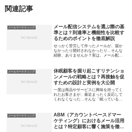
関連記事
メール配信システムを選ぶ際の基
メールマーケティング
準とは？到達率と機能性を比較す
るためのポイントを徹底解説
せっかく苦労して作ったメールが、届か
なかったり開封されなかったり…そんな
経験、ありませんか？実は、メール配信
システムの選び方ひとつで効果が大きく
変わってしまうんです。でも選ぶときに
は、機能がたくさんあって何を重視すれ
休眠顧客を掘り起こすリテンショ
メールマーケティング
ばいいのか迷いがち。しか...
ンメールの戦略とは？再接触を促
すための設計と実例を大公開
一度は商品やサービスに興味を持ってく
れたお客さまが、最近まったく反応して
くれなくなった…そんな「眠っている」
顧客の存在、ついつい見逃していません
か？多くの企業が新規獲得にばかり目が
いきがちですが、本当に伸ばしたいな
ABM（アカウントベースドマー
メールマーケティング
ら、今いるお客さまとの再接...
ケティング）におけるメール活用
とは？特定顧客に響く施策を徹底