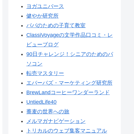
ヨガユニバース
健やか研究所
パパのための子育て教室
ClassiVoyageの文学作品口コミ・レ
ビューブログ
90日チャレンジ！シニアのためのパ
ソコン
転売マスタリー
エバーバズ・マーケティング研究所
BrewLandコーヒーワンダーランド
UntiedLife40
蕎麦の世界への旅
メルマガナビゲーション
トリカルのウェブ集客マニュアル