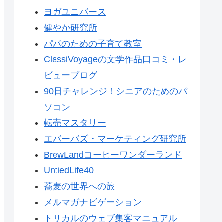
ヨガユニバース
健やか研究所
パパのための子育て教室
ClassiVoyageの文学作品口コミ・レ
ビューブログ
90日チャレンジ！シニアのためのパ
ソコン
転売マスタリー
エバーバズ・マーケティング研究所
BrewLandコーヒーワンダーランド
UntiedLife40
蕎麦の世界への旅
メルマガナビゲーション
トリカルのウェブ集客マニュアル