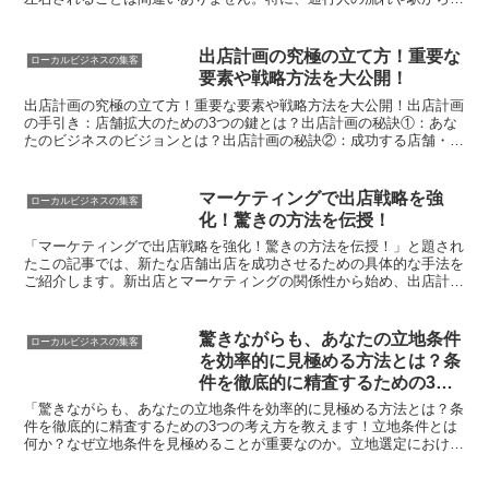
アクセス、周囲の環境や競合店舗の存在、見通しの良さや周...
出店計画の究極の立て方！重要な
ローカルビジネスの集客
要素や戦略方法を大公開！
出店計画の究極の立て方！重要な要素や戦略方法を大公開！出店計画
の手引き：店舗拡大のための3つの鍵とは？出店計画の秘訣①：あな
たのビジネスのビジョンとは？出店計画の秘訣②：成功する店舗・ブ
ランドの見つけ方出店計画の秘訣③：事業状況の正確な理解...
マーケティングで出店戦略を強
ローカルビジネスの集客
化！驚きの方法を伝授！
「マーケティングで出店戦略を強化！驚きの方法を伝授！」と題され
たこの記事では、新たな店舗出店を成功させるための具体的な手法を
ご紹介します。新出店とマーケティングの関係性から始め、出店計画
を成功へ導くための2つのステップを解説します。保有デー...
驚きながらも、あなたの立地条件
ローカルビジネスの集客
を効率的に見極める方法とは？条
件を徹底的に精査するための3つ
の考え方を教えます！
「驚きながらも、あなたの立地条件を効率的に見極める方法とは？条
件を徹底的に精査するための3つの考え方を教えます！立地条件とは
何か？なぜ立地条件を見極めることが重要なのか。立地選定における
効率的な考え方をお伝えします。地域特性を理解し、市区町...