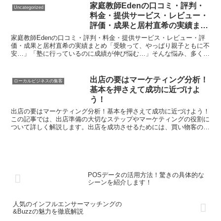
家庭教師Edenの口コミ・評判・
Uncategorized
料金・提供サービス・レビュー・
評価・成果と居村直希の実績まと
め
家庭教師Edenの口コミ・評判・料金・提供サービス・レビュー・評
価・成果と居村直希の実績まとめ「受験って、やっぱり親子ともに不
安…」「塾に行っているのに成績が伸び悩む…」そんな悩み、多くの
ご家庭で耳にします。 個別指導や家庭教師が気になるも...
出店の要はマーケティング分析！
ローカルビジネスの集客
基本を押さえて成功に近づけよ
う！
出店の要はマーケティング分析！基本を押さえて成功に近づけよう！
この記事では、出店準備の大切なステップやマーケティングの役割に
ついて詳しく解説します。出店を成功させるためには、買い物客のセ
ンスや近くの交通体系、近隣の人口動態などをしっかり評価...
POSデータの活用方法！驚きの具体的な
シーンを紹介します！
人気のインフルエンサーマッチングの
&Buzzの魅力を徹底解説