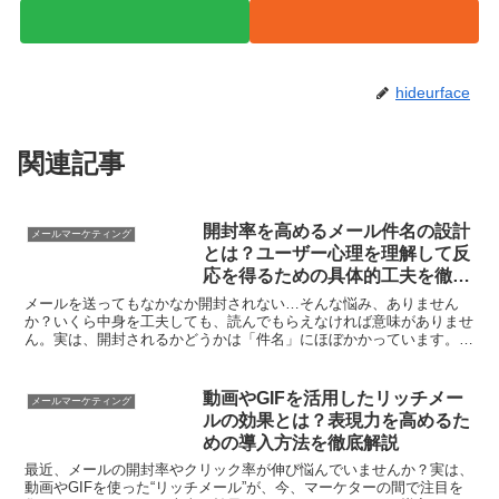
hideurface
関連記事
開封率を高めるメール件名の設計
メールマーケティング
とは？ユーザー心理を理解して反
応を得るための具体的工夫を徹底
解説
メールを送ってもなかなか開封されない…そんな悩み、ありません
か？いくら中身を工夫しても、読んでもらえなければ意味がありませ
ん。実は、開封されるかどうかは「件名」にほぼかかっています。で
も、ただ目立つだけの件名は逆効果になることも。そこで今回...
動画やGIFを活用したリッチメー
メールマーケティング
ルの効果とは？表現力を高めるた
めの導入方法を徹底解説
最近、メールの開封率やクリック率が伸び悩んでいませんか？実は、
動画やGIFを使った“リッチメール”が、今、マーケターの間で注目を