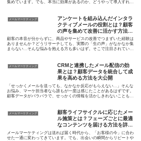
集めています。でも、本当に効果があるのか、どうやって導入すれば
良いのか、イメージが湧かない人も多いはず。この記事...
アンケートを組み込んだインタラ
メールマーケティング
クティブメールの役割とは？顧客
の声を集めて改善に活かす方法を
徹底解説
顧客の本音が分からずに、商品やサービスの改善でつまずいた経験は
ありませんか？どうリサーチしても、実際の「生の声」がなかなか集
まらない…そんな悩みを抱える方も多いはず。そこで注目されている
のが、アンケートを組み込んだインタラクティブメール。最...
CRMと連携したメール配信の効
メールマーケティング
果とは？顧客データを統合して成
果を高める方法を大公開
「せっかくメールを送っても、なかなか反応がもらえない...」そんな
お悩み、マーケ担当者なら誰もが一度は感じたことがあるはずです。
顧客データがバラバラで、せっかくの情報を活かしきれないことも多
いですよね。でも実は、CRMとメール配信を組み合わ...
顧客ライフサイクルに応じたメー
メールマーケティング
ル施策とは？フェーズごとに最適
なコンテンツを届ける方法を詳し
く紹介
メールマーケティングは送れば届く時代から、「お客様の今」に合わ
せた一通に変わってきています。でも、出会いの瞬間からリピートや