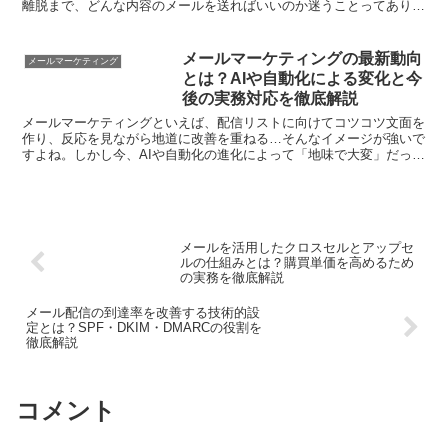
離脱まで、どんな内容のメールを送ればいいのか迷うことってありま
せんか？タイミングや中身を間違えると、効果がないどころ...
メールマーケティングの最新動向
メールマーケティング
とは？AIや自動化による変化と今
後の実務対応を徹底解説
メールマーケティングといえば、配信リストに向けてコツコツ文面を
作り、反応を見ながら地道に改善を重ねる…そんなイメージが強いで
すよね。しかし今、AIや自動化の進化によって「地味で大変」だった
作業が、どんどん効率化・高度化しています。せっかくの...
メールを活用したクロスセルとアップセ
ルの仕組みとは？購買単価を高めるため
の実務を徹底解説
メール配信の到達率を改善する技術的設
定とは？SPF・DKIM・DMARCの役割を
徹底解説
コメント