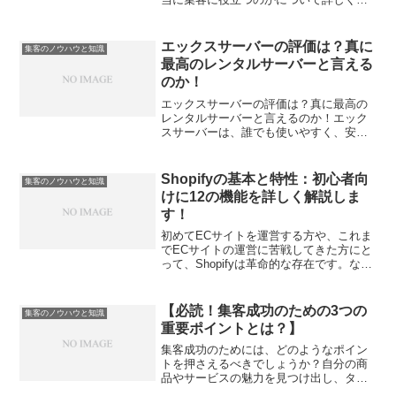
説しています。まず答え：ポータルサイ
トは集客に真に役立つポータルサイトと
は何か？理由1：情報配信の一環としての
エックスサーバーの評価は？真に
集客のノウハウと知識
ポータルサイト理由2：...
最高のレンタルサーバーと言える
のか！
エックスサーバーの評価は？真に最高の
レンタルサーバーと言えるのか！エック
スサーバーは、誰でも使いやすく、安定
性に優れたレンタルサーバーです。初心
者からプロまで、幅広いユーザーに愛用
されています。この記事では、エックス
Shopifyの基本と特性：初心者向
集客のノウハウと知識
サーバーの魅力総評や利用...
けに12の機能を詳しく解説しま
す！
初めてECサイトを運営する方や、これま
でECサイトの運営に苦戦してきた方にと
って、Shopifyは革命的な存在です。なぜ
なら、Shopifyは数クリックで簡単にEC
サイトを立ち上げることができるだけで
なく、豊富なアプリケーションが手間な
【必読！集客成功のための3つの
集客のノウハウと知識
く利...
重要ポイントとは？】
集客成功のためには、どのようなポイン
トを押さえるべきでしょうか？自分の商
品やサービスの魅力を見つけ出し、ター
ゲット客層を明確にすることが重要で