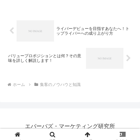
す。さらに、顧客が好きになる仕組みを
作るためには、具体的な策や客の立場に
立ったビジネス展開が必要で...
ライバーデビューを目指すあなたへ！ト
ップライバーへの成り上がり方
バリュープロポジションとは何？その意
味を詳しく解説します！
ホーム
集客のノウハウと知識
エバーバズ・マーケティング研究所
© 2023 エバーバズ・マーケティング研究所.