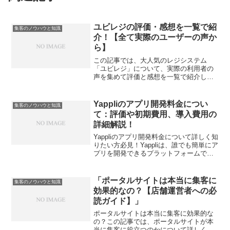
ユビレジの評価・感想を一覧で紹
集客のノウハウと知識
介！【全て実際のユーザーの声か
ら】
この記事では、大人気のレジシステム
「ユビレジ」について、実際の利用者の
声を集めて評価と感想を一覧で紹介しま
す。ユビレジは飲食店向けのレジとして
人気があり、飲食店運営をサポートする
ための充実したオプションサービスも提
Yappliのアプリ開発料金につい
集客のノウハウと知識
供しています。また、ユビレ...
て：評価や初期費用、導入費用の
詳細解説！
Yappliのアプリ開発料金について詳しく知
りたい方必見！Yappliは、誰でも簡単にア
プリを開発できるプラットフォームで
す。その魅力や特長、実績と人気の秘密
に迫ります。さらに、Yappliの料金体系も
解説し、他の開発方式と比較したコスト
「ポータルサイトは本当に集客に
集客のノウハウと知識
や...
効果的なの？【店舗運営者への必
読ガイド】」
ポータルサイトは本当に集客に効果的な
の？この記事では、ポータルサイトが本
当に集客に役立つのかについて詳しく解