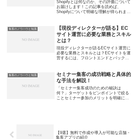
Shopifyとは何なのか、その評価について
お届けします！この記事を読めば、
Shopifyについて明確な理解が得られま
す。まずは、Shopifyの基本説明から始め
ましょう。海外でも大人気で利用者数が
100万以上いる理由や、ビジネスに役立つ
【現役ディレクターが語る】EC
集客のノウハウと知識
力...
サイト運営に必要な業務とスキル
とは？
現役ディレクターが語るECサイト運営に
必要な業務とスキルとは？ECサイトを運
営するには、フロントエンドとバックエ
ンドの知識が必要不可欠です。フロント
エンドでは、ユーザーとのスムーズなコ
ミュニケーションが求められます。バッ
セミナー集客の成功戦略と具体的
集客のノウハウと知識
クエンドでは、運営管...
な手法を解説！
「セミナー集客成功のための秘訣は
何？」ターゲットをピンポイントで絞る
ことセミナー参加のメリットを明確に伝
える参加者の求めるものを把握すること
セミナーを開催する目的の正しい理解無
料で提供する情報を通じて、関心を引く
リピーターやファンを増やすた...
【9選】無料で作成や導入が可能な店舗・
集客アプリの紹介