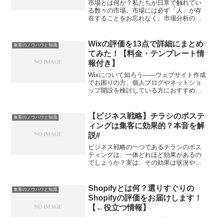
市場とは何か？私たちが日常で触れてい
る数々の市場。市場には必ず「人」が存
在することをお忘れなく。市場分析の本
質：「買い手」と「売り手」の理解。現
在の問題点（ギャップ）を探る市場分
析。ギャップの原因は？ 「買う人」「売
Wixの評価を13点で詳細にまとめ
集客のノウハウと知識
る人」「組織」「業界」の...
てみた！【料金・テンプレート情
報付き】
Wixについて知ろう――ウェブサイト作成
でお困りの方、個人ブログやネットショ
ップ開設を検討している方におすすめの
ツールです。Wixは使いやすいウェブサイ
ト作成プラットフォームで、多機能なテ
ンプレートが揃っています。短時間で美
【ビジネス戦略】チラシのポステ
集客のノウハウと知識
しいデザインが実...
ィングは集客に効果的？本音を解
説#
ビジネス戦略の一つであるチラシのポス
ティングは、一体どれほど効果があるの
でしょうか？実は、その効果は状況やニ
ーズによって異なります。しかし、ポス
ティングのニーズは確実に増加していま
す。さらに、ポスティングの効果はデザ
Shopifyとは何？選りすぐりの
集客のノウハウと知識
インによっても大きく左右...
Shopifyの評価をお届けします！
【←役立つ情報】