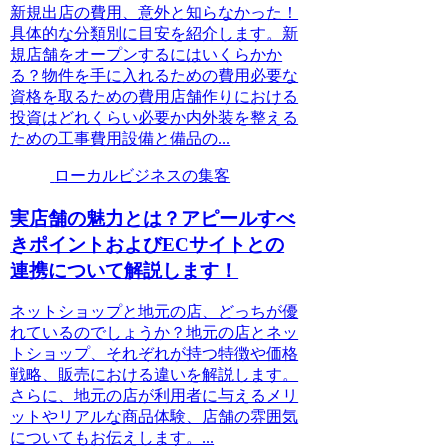
新規出店の費用、意外と知らなかった！
具体的な分類別に目安を紹介します。新
規店舗をオープンするにはいくらかか
る？物件を手に入れるための費用必要な
資格を取るための費用店舗作りにおける
投資はどれくらい必要か内外装を整える
ための工事費用設備と備品の...
ローカルビジネスの集客
実店舗の魅力とは？アピールすべ
きポイントおよびECサイトとの
連携について解説します！
ネットショップと地元の店、どっちが優
れているのでしょうか？地元の店とネッ
トショップ、それぞれが持つ特徴や価格
戦略、販売における違いを解説します。
さらに、地元の店が利用者に与えるメリ
ットやリアルな商品体験、店舗の雰囲気
についてもお伝えします。...