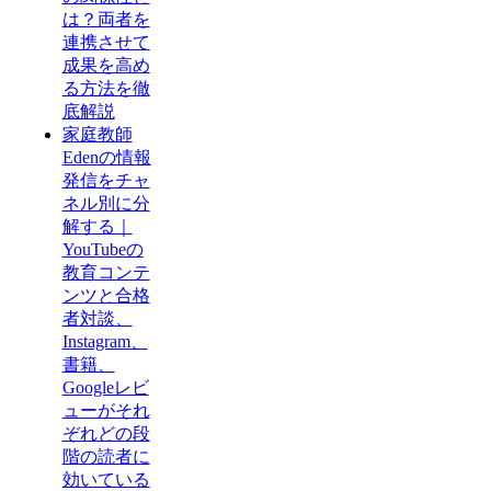
は？両者を
連携させて
成果を高め
る方法を徹
底解説
家庭教師
Edenの情報
発信をチャ
ネル別に分
解する｜
YouTubeの
教育コンテ
ンツと合格
者対談、
Instagram、
書籍、
Googleレビ
ューがそれ
ぞれどの段
階の読者に
効いている