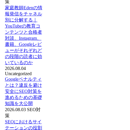
策
家庭教師Edenの情
報発信をチャネル
別に分解する｜
YouTubeの教育コ
ンテンツと合格者
対談、Instagram、
書籍、Googleレビ
ューがそれぞれど
の段階の読者に効
いているのか
2026.08.04
Uncategorized
Googleペナルティ
とは？違反を避け
安全にSEO対策を
進めるための基礎
知識を大公開
2026.08.03
SEO対
策
SEOにおけるサイ
テーションの役割