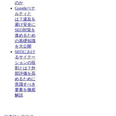
のか
Googleペナ
ルティと
は？違反を
避け安全に
SEO対策を
進めるため
の基礎知識
を大公開
SEOにおけ
るサイテー
ションの役
割とは？外
部評価を高
めるために
意識すべき
要素を徹底
解説