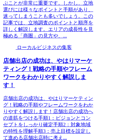
ぶことが非常に重要です。しかし、立地
選びには様々なポイントと手順があり、
迷ってしまうことも多いでしょう。この
記事では、立地調査のポイントと順序を
詳しく解説します。エリアの成長性を見
極める「商圏」の見方や、...
ローカルビジネスの集客
店舗出店の成功は、やはりマーケ
ティング！戦略の手順やフレーム
ワークをわかりやすく解説しま
す！
店舗出店の成功は、やはりマーケティン
グ！戦略の手順やフレームワークをわか
りやすく解説します！店舗出店の成功へ
の道筋をつける手順1：ビジョンとコン
セプトをしっかり確定手順2：対象地域
の特性を理解手順3：売上目標を設定し
て進める店舗出店時に考え...