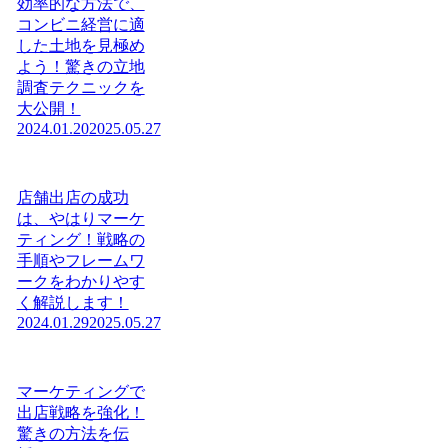
効率的な方法で、
コンビニ経営に適
した土地を見極め
よう！驚きの立地
調査テクニックを
大公開！
2024.01.20
2025.05.27
店舗出店の成功
は、やはりマーケ
ティング！戦略の
手順やフレームワ
ークをわかりやす
く解説します！
2024.01.29
2025.05.27
マーケティングで
出店戦略を強化！
驚きの方法を伝