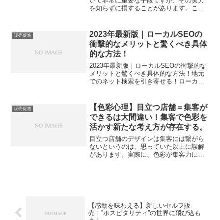
いて非常に重要な手段ですが、その実力
を知らずに損することがあります。この
記事では、ダイレクトメールの真実と集
客効果を高める方法を詳しく紹介してい
ます。ダイレクトメールの基本から各種
2023年最新版｜ローカルSEOの
販売促進
形式まで、幅広く解説し...
衝撃的なメリットと驚くべき具体
的な方法！
2023年最新版｜ローカルSEOの衝撃的な
メリットと驚くべき具体的な方法！地元
でのネット検索を引き寄せる！ローカル
SEOの意味と驚きのメリットローカル
SEOがもたらすビジネスへの面白い影響
地元で見つかる！一般的なSEOとローカ
【色彩心理】目立つ店舗＝集客が
販売促進
ルSEOの違い...
できるは大間違い！集客で色彩を
活かす新たな考え方が存在する。
目立つ店舗のデザインは集客には繋がら
ないというのは、思っていた以上に誤解
があります。実際に、色彩が集客力に与
える影響は計り知れません。この記事で
は、目立つ色の店舗デザインの効果につ
いて解説します。また、集客効果を創り
出すために必要な色とのバ...
【感動を味わえる】新しいセルフ販
売！”ホスピタリティ”の世界に飛び込も