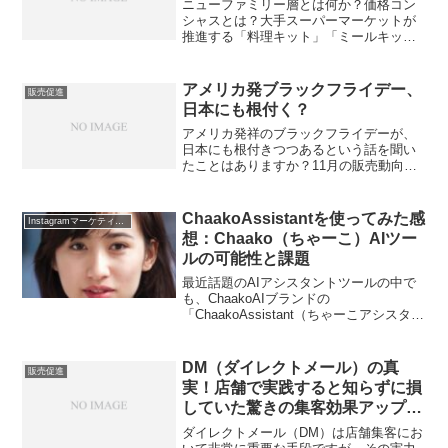
ニューファミリー層とは何か？価格コン
シャスとは？大手スーパーマーケットが
推進する「料理キット」「ミールキッ
ト」の流行について。イオンの「料理キ
ット」「ミールキット」事例、ヤオコー
の「料理キット」「ミールキット」事
アメリカ発ブラックフライデー、
販売促進
例、クイーンズ伊勢丹の「料理...
日本にも根付く？
アメリカ発祥のブラックフライデーが、
日本にも根付きつつあるという話を聞い
たことはありますか？11月の販売動向や
消費者の行動についてなど、ブラックフ
ライデーに関する興味深い情報をお届け
します。また、ブラックフライデーが日
ChaakoAssistantを使ってみた感
Instagramマーケティング戦略
本でどのように変化して...
想：Chaako（ちゃーこ）AIツー
ルの可能性と課題
最近話題のAIアシスタントツールの中で
も、ChaakoAIブランドの
「ChaakoAssistant（ちゃーこアシスタン
ト）」が注目を集めています。私自身も
興味を持ち、実際に試してみたところ、
その利便性と可能性に感心しました。一
DM（ダイレクトメール）の真
販売促進
方で、改善の...
実！店舗で実践すると知らずに損
していた驚きの集客効果アップ
術！
ダイレクトメール（DM）は店舗集客にお