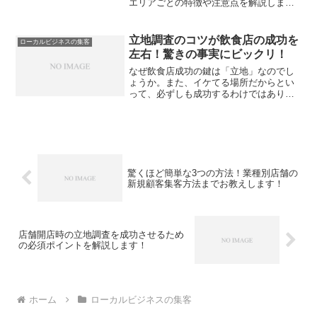
エリアごとの特徴や注意点を解説しま
す。何を意味するか理解しましょう、そ
れが立地条件。ざっとみてみると、様々
なエリアの立地条件があります。駅前エ
立地調査のコツが飲食店の成功を
ローカルビジネスの集客
リアや話題のオフィス街＆学...
左右！驚きの事実にビックリ！
なぜ飲食店成功の鍵は「立地」なのでし
ょうか。また、イケてる場所だからとい
って、必ずしも成功するわけではありま
せん。この記事では、立地の成功のポイ
ントを解説します。立地の特性を理解
し、最適な選択をすることが重要です。
さらに、重要な商圏を確認し...
驚くほど簡単な3つの方法！業種別店舗の
新規顧客集客方法までお教えします！
店舗開店時の立地調査を成功させるため
の必須ポイントを解説します！
ホーム
ローカルビジネスの集客