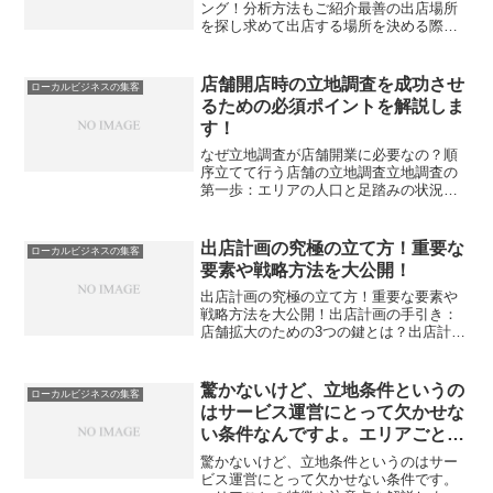
ング！分析方法もご紹介最善の出店場所
を探し求めて出店する場所を決める際に
は、慎重な検討が必要です。最終的な出
店場所は、ビジネスの成否に大きな影響
を与えるからです。エリアマーケティン
店舗開店時の立地調査を成功させ
ローカルビジネスの集客
グを駆使して、最適な出店...
るための必須ポイントを解説しま
す！
なぜ立地調査が店舗開業に必要なの？順
序立てて行う店舗の立地調査立地調査の
第一歩：エリアの人口と足踏みの状況を
見る立地調査のステップ2：近隣の業者を
チェックする立地調査のステップ3：具体
的な場所の特性を解析する立地を選ぶと
出店計画の究極の立て方！重要な
ローカルビジネスの集客
きに重視したいポイン...
要素や戦略方法を大公開！
出店計画の究極の立て方！重要な要素や
戦略方法を大公開！出店計画の手引き：
店舗拡大のための3つの鍵とは？出店計画
の秘訣①：あなたのビジネスのビジョン
とは？出店計画の秘訣②：成功する店
舗・ブランドの見つけ方出店計画の秘訣
驚かないけど、立地条件というの
ローカルビジネスの集客
③：事業状況の正確な理解...
はサービス運営にとって欠かせな
い条件なんですよ。エリアごとの
特徴や注意点を解説するよ！
驚かないけど、立地条件というのはサー
ビス運営にとって欠かせない条件です。