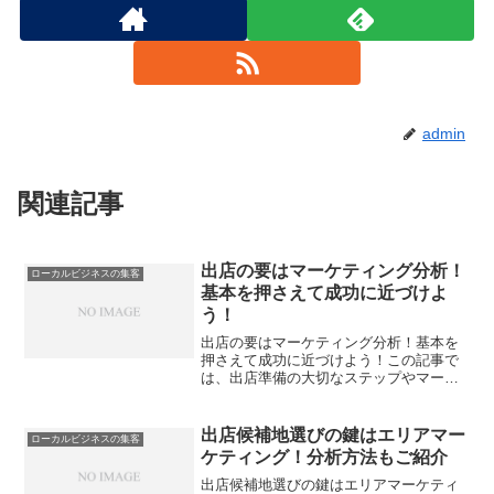
admin
関連記事
出店の要はマーケティング分析！
ローカルビジネスの集客
基本を押さえて成功に近づけよ
う！
出店の要はマーケティング分析！基本を
押さえて成功に近づけよう！この記事で
は、出店準備の大切なステップやマーケ
ティングの役割について詳しく解説しま
す。出店を成功させるためには、買い物
客のセンスや近くの交通体系、近隣の人
出店候補地選びの鍵はエリアマー
ローカルビジネスの集客
口動態などをしっかり評価...
ケティング！分析方法もご紹介
出店候補地選びの鍵はエリアマーケティ