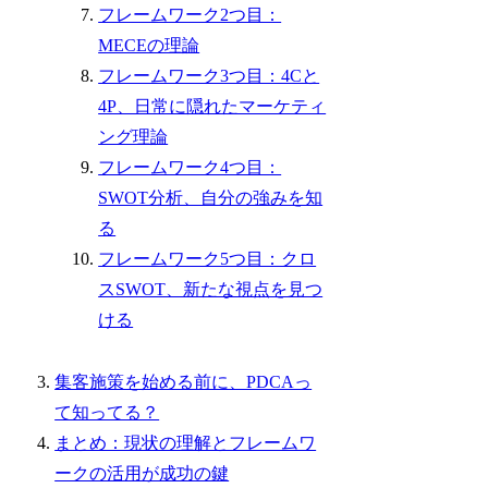
フレームワーク2つ目：
MECEの理論
フレームワーク3つ目：4Cと
4P、日常に隠れたマーケティ
ング理論
フレームワーク4つ目：
SWOT分析、自分の強みを知
る
フレームワーク5つ目：クロ
スSWOT、新たな視点を見つ
ける
集客施策を始める前に、PDCAっ
て知ってる？
まとめ：現状の理解とフレームワ
ークの活用が成功の鍵