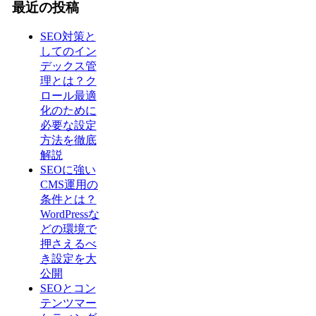
最近の投稿
SEO対策と
してのイン
デックス管
理とは？ク
ロール最適
化のために
必要な設定
方法を徹底
解説
SEOに強い
CMS運用の
条件とは？
WordPressな
どの環境で
押さえるべ
き設定を大
公開
SEOとコン
テンツマー