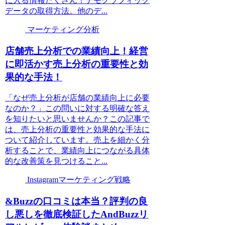
に入る情報たくさん！デモグラフィック
データの取得方法。他のデ...
マーケティング分析
店舗売上分析での業績向上！経営
に即活かす売上分析の重要性と効
果的な手法！
「なぜ売上分析が店舗の業績向上に必要
なのか？」この問いに対する明確な答え
を知りたいと思いませんか？この記事で
は、売上分析の重要性と効果的な手法に
ついて紹介しています。売上を細かく分
析することで、業績向上につながる具体
的な改善策を見つけること...
Instagramマーケティング戦略
&Buzzの口コミは本当？評判の良
し悪しを徹底検証したAndBuzzリ