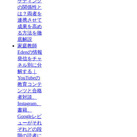
ケティング
の関係性と
は？両者を
連携させて
成果を高め
る方法を徹
底解説
家庭教師
Edenの情報
発信をチャ
ネル別に分
解する｜
YouTubeの
教育コンテ
ンツと合格
者対談、
Instagram、
書籍、
Googleレビ
ューがそれ
ぞれどの段
階の読者に