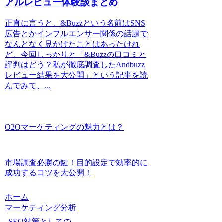
アルレビュー体験談まとめ
正直に言うと、&Buzzという名前はSNS
広告とかインフルエンサー関係の話題で
なんとなく見かけたことはあったけれ
ど、今回しっかりと「&Buzzの口コミと
評判はどう？私が徹底調査したAndbuzz
レビュー結果を大公開」という記事を読
んでみて、...
O2Oマーケティングの魅力とは？
市場調査必勝の鍵！目的設定で効率的に
成功するコツを大公開！
ホーム
マーケティング分析
SEO対策としての