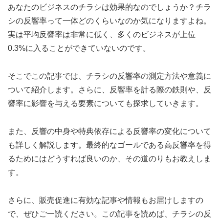
あなたのビジネスのチラシは効果的なのでしょうか？チラ
シの反響率って一体どのくらいなのか気になりますよね。
実は平均反響率は非常に低く、多くのビジネスが上位
0.3%に入ることができていないのです。
そこでこの記事では、チラシの反響率の測定方法や意義に
ついて紹介します。さらに、反響率を計る際の鉄則や、反
響率に影響を与える要素についても探求していきます。
また、反響の中身や特典依存による反響率の変化について
も詳しく解説します。最終的なゴールである高反響率を得
るためにはどうすれば良いのか、その道のりもお教えしま
す。
さらに、販売促進に有効な記事や情報もお届けしますの
で、ぜひご一読ください。この記事を読めば、チラシの反