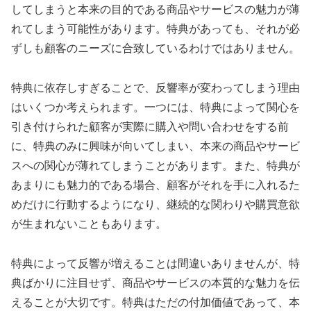
してしまうと本来の目的である商品やサービスの魅力が薄
れてしまう可能性があります。特典があっても、それが必
ずしも顧客のニーズに合致しているわけではありません。
特典に依存しすぎることで、反響率が変わってしまう理由
はいくつか考えられます。一つには、特典によって関心を
引き付けられた顧客が実際に購入や問い合わせをする前
に、特典のみに興味が向いてしまい、本来の商品やサービ
スへの関心が薄れてしまうことがあります。また、特典が
あまりにも魅力的である場合、顧客がそれを手に入れるた
めだけに行動するようになり、継続的な関わりや購買意欲
が生まれないこともあります。
特典によって反響が増えることは間違いありませんが、特
典ばかりに注目せず、商品やサービスの本質的な魅力を伝
えることが大切です。特典はただの付加価値であって、本