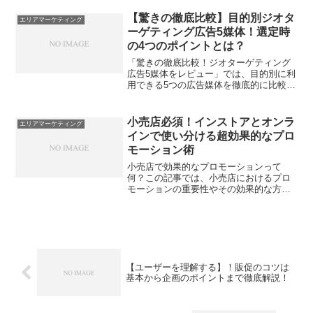
に、DMの開封率が高い理由もあるんで
す。しかし、効果的に集客するためには
【驚きの徹底比較】目的別ジオタ
エリアマーケティング
何が必要なのでしょうか？ま...
ーゲティング広告5媒体！選定時
の4つのポイントとは？
「驚きの徹底比較！ジオターゲティング
広告5媒体をレビュー」では、目的別に利
用できる5つの広告媒体を徹底的に比較し
ます。バランスの取れた配信が可能な
ASE（エース）、車検データを活用し富
裕層に強いGeoLogic（ジオロジック）、
小売店必須！インストアとオンラ
エリアマーケティング
スマホの契約...
インで使い分ける超効果的なプロ
モーション術
小売店で効果的なプロモーションって
何？この記事では、小売店におけるプロ
モーションの重要性やその効果的な方法
についてご紹介します。店頭でのプロモ
ーションにはどのようなコツがあり、ど
のような特徴があるのかについて詳しく
解説します。また、実際の事...
【ユーザーを理解する】！販促のコツは
基本から企画のポイントまで徹底解説！