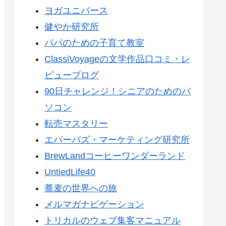
ヨガユニバース
健やか研究所
パパのための子育て教室
ClassiVoyageの文学作品口コミ・レ
ビューブログ
90日チャレンジ！シニアのためのパ
ソコン
転売マスタリー
エバーバズ・マーケティング研究所
BrewLandコーヒーワンダーランド
UntiedLife40
蕎麦の世界への旅
メルマガナビゲーション
トリカルのウェブ集客マニュアル