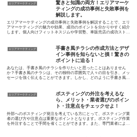
驚きと知識の両方！エリアマーケ
エリアマーケティング
ティングの成功事例と失敗事例を
解説します。
エリアマーケティングの成功事例と失敗事例を解説することで、エリ
アマーケティングの魅力や効果、成功のポイントを分かりやすく紹介
します。個人向けフィットネスジムや学習塾、車販売店の成功ストー
リーから、市場環境の変化や調査不足による問題事例、投資...
手書き風チラシの作成方法とデザ
エリアマーケティング
イン事例を知らないと損！驚きの
ポイントに迫る！
あなたは、手書き風のチラシを作りたいと思ったことはありません
か？手書き風のチラシは、その独特の雰囲気で人々の目を引き、メッ
セージを強く伝えることができます。しかし、どのように手書き風の
チラシを作成し、デザインするのか、わからない方も多いので...
ポスティングの外注を考えるな
エリアマーケティング
ら、メリット・業者選びのポイン
ト・注意点をチェックせよ！
外部へのポスティング発注を考えている方にとって、ポスティング業
者の選び方や注意点は重要なポイントとなります。ポスティング作業
を外注することで手間を省くことができます。また、専門業者による
効率的なポスティングにより、効果的な広告展開が可能とな...