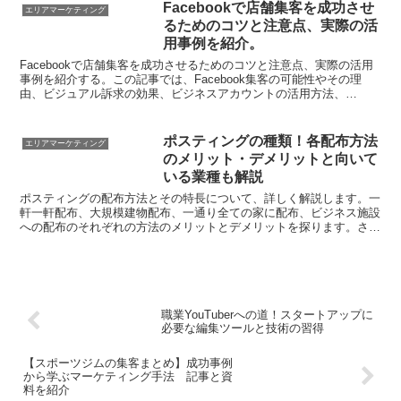
Facebookで店舗集客を成功させ
エリアマーケティング
るためのコツと注意点、実際の活
用事例を紹介。
Facebookで店舗集客を成功させるためのコツと注意点、実際の活用
事例を紹介する。この記事では、Facebook集客の可能性やその理
由、ビジュアル訴求の効果、ビジネスアカウントの活用方法、
Facebookアカウントの開設とページ作成方法な...
ポスティングの種類！各配布方法
エリアマーケティング
のメリット・デメリットと向いて
いる業種も解説
ポスティングの配布方法とその特長について、詳しく解説します。一
軒一軒配布、大規模建物配布、一通り全ての家に配布、ビジネス施設
への配布のそれぞれの方法のメリットとデメリットを探ります。さら
に、それぞれの配布方法が最適な業界についてもご紹介しま...
職業YouTuberへの道！スタートアップに
必要な編集ツールと技術の習得
【スポーツジムの集客まとめ】成功事例
から学ぶマーケティング手法 記事と資
料を紹介