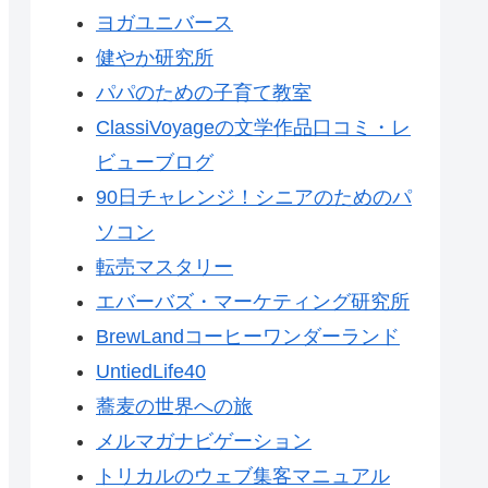
ヨガユニバース
健やか研究所
パパのための子育て教室
ClassiVoyageの文学作品口コミ・レ
ビューブログ
90日チャレンジ！シニアのためのパ
ソコン
転売マスタリー
エバーバズ・マーケティング研究所
BrewLandコーヒーワンダーランド
UntiedLife40
蕎麦の世界への旅
メルマガナビゲーション
トリカルのウェブ集客マニュアル