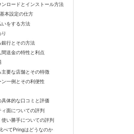
ダウンロードとインストール方法
基本設定の仕方
支払いをする方法
わり
きる銀行とその方法
個人間送金の特性と利点
場
きる主要な店舗とその特徴
シーン一例とその利便性
達の具体的な口コミと評価
リティ面についての評判
ン・使い勝手についての評判
べてPringはどうなのか