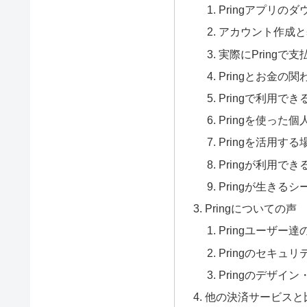
Pringアプリの
アカウント作成と
実際にPringで
Pringとお金の関
Pringで利用で
Pringを使った
Pringを活用する
Pringが利用で
Pringが生きる
Pringについての声
Pringユーザー
Pringのセキュ
Pringのデザイ
他の決済サービスと比