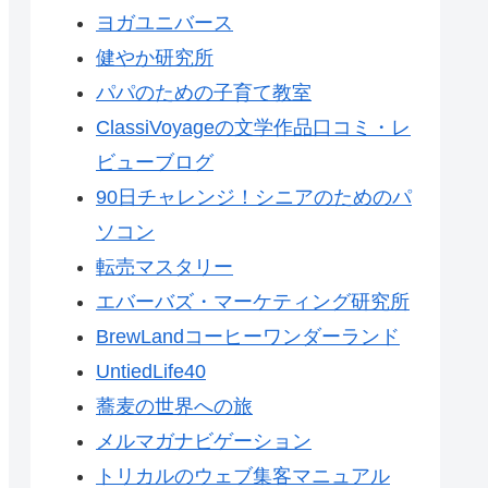
ヨガユニバース
健やか研究所
パパのための子育て教室
ClassiVoyageの文学作品口コミ・レ
ビューブログ
90日チャレンジ！シニアのためのパ
ソコン
転売マスタリー
エバーバズ・マーケティング研究所
BrewLandコーヒーワンダーランド
UntiedLife40
蕎麦の世界への旅
メルマガナビゲーション
トリカルのウェブ集客マニュアル