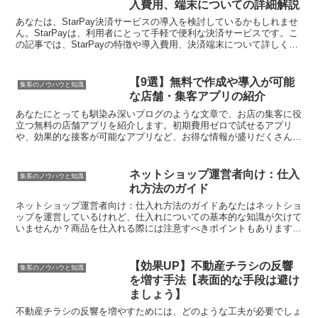
入費用、端末についての詳細解説
あなたは、StarPay決済サービスの導入を検討しているかもしれませ
ん。StarPayは、利用者にとって手軽で便利な決済サービスです。こ
の記事では、StarPayの特徴や導入費用、決済端末について詳しく解
説しています。実際の導入手続きから利...
【9選】無料で作成や導入が可能
集客のノウハウと知識
な店舗・集客アプリの紹介
あなたにとっても馴染み深いブログのような文章で、お店の集客に役
立つ無料の店舗アプリを紹介します。初期費用ゼロで試せるアプリ
や、効果的な接客が可能なアプリなど、お得な情報が盛りだくさんで
す。さらに節約できる無料の店舗アプリも5つご紹介します。...
ネットショップ運営者向け：仕入
集客のノウハウと知識
れ方法のガイド
ネットショップ運営者向け：仕入れ方法のガイドあなたはネットショ
ップを運営しているけれど、仕入れについての基本的な知識が欠けて
いませんか？商品を仕入れる際には注意すべきポイントもあります
し、売りたい商品の選択も重要です。さらに、収益性の高い商...
【効果UP】不動産チラシの反響
集客のノウハウと知識
を増す手法【表面的な手段は避け
ましょう】
不動産チラシの反響を増やすためには、どのような工夫が必要でしょ