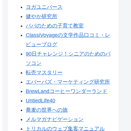
ヨガユニバース
健やか研究所
パパのための子育て教室
ClassiVoyageの文学作品口コミ・レ
ビューブログ
90日チャレンジ！シニアのためのパ
ソコン
転売マスタリー
エバーバズ・マーケティング研究所
BrewLandコーヒーワンダーランド
UntiedLife40
蕎麦の世界への旅
メルマガナビゲーション
トリカルのウェブ集客マニュアル