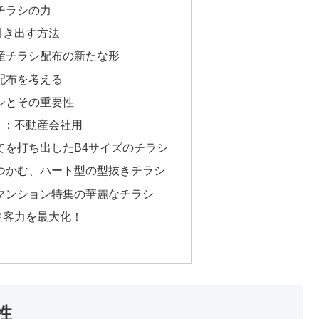
チラシの力
引き出す方法
産チラシ配布の新たな形
配布を考える
シとその重要性
ト：不動産会社用
てを打ち出したB4サイズのチラシ
つかむ、ハート型の型抜きチラシ
マンション特集の華麗なチラシ
集客力を最大化！
性