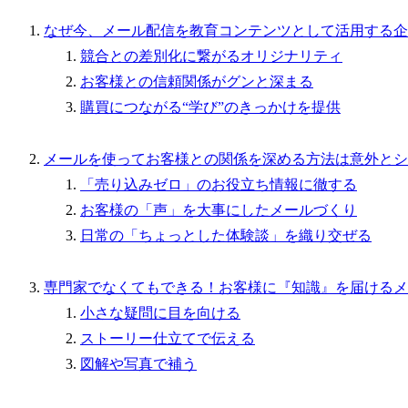
なぜ今、メール配信を教育コンテンツとして活用する企
競合との差別化に繋がるオリジナリティ
お客様との信頼関係がグンと深まる
購買につながる“学び”のきっかけを提供
メールを使ってお客様との関係を深める方法は意外とシ
「売り込みゼロ」のお役立ち情報に徹する
お客様の「声」を大事にしたメールづくり
日常の「ちょっとした体験談」を織り交ぜる
専門家でなくてもできる！お客様に『知識』を届けるメ
小さな疑問に目を向ける
ストーリー仕立てで伝える
図解や写真で補う