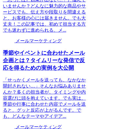
いませんか？どんなに魅力的な商品やサ
ービスでも、伝え方や段取りを間違える
と、お客様の心には届きません。でも大
丈夫！この記事では、初めて担当する方
でも迷わずに進められる、メ...
メールマーケティング
季節やイベントに合わせたメール
企画とは？タイムリーな発信で反
応を得るための実例を大公開
「せっかくメールを送っても、なかなか
開封されない…」そんなお悩みありませ
んか？多くの担当者が、タイミングや内
容選びに頭を抱えています。でも実は、
季節や行事に合わせた内容でメールを送
ると、グッと反応が上がるんです。で
も、どんなテーマやアイデア...
メールマーケティング