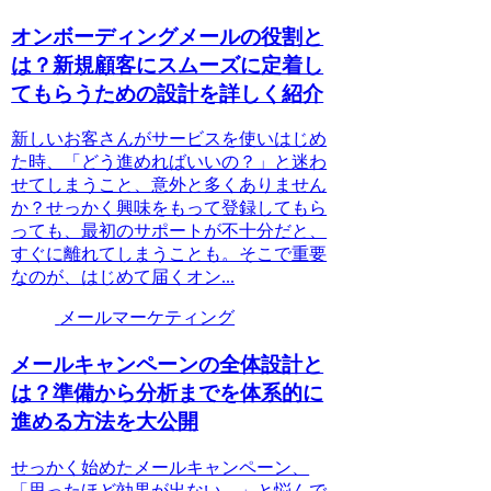
オンボーディングメールの役割と
は？新規顧客にスムーズに定着し
てもらうための設計を詳しく紹介
新しいお客さんがサービスを使いはじめ
た時、「どう進めればいいの？」と迷わ
せてしまうこと、意外と多くありません
か？せっかく興味をもって登録してもら
っても、最初のサポートが不十分だと、
すぐに離れてしまうことも。そこで重要
なのが、はじめて届くオン...
メールマーケティング
メールキャンペーンの全体設計と
は？準備から分析までを体系的に
進める方法を大公開
せっかく始めたメールキャンペーン、
「思ったほど効果が出ない…」と悩んで