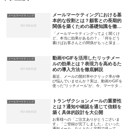
メールマーケティングにおける基
メールマーケティング
本的な役割とは？顧客との長期的
関係を築くための基礎知識を徹底
解説
「メールマーケティングってよく聞くけ
ど、本当に効果があるの？」「何をどう
書けばお客さんとの関係がもっと深まる
の？」そんな疑問を感じていませんか？
せっかく手間をかけて送ったメールが読
まれずにスルーされてしまった…なんて
動画やGIFを活用したリッチメー
メールマーケティング
経験、誰もが一度はあるは...
ルの効果とは？表現力を高めるた
めの導入方法を徹底解説
最近、メールの開封率やクリック率が伸
び悩んでいませんか？実は、動画やGIFを
使った“リッチメール”が、今、マーケター
の間で注目を集めています。でも、本当
に効果があるのか、どうやって導入すれ
ば良いのか、イメージが湧かない人も多
トランザクションメールの重要性
メールマーケティング
いはず。この記事...
とは？通知や確認を通じて信頼を
築く具体的設計を大公開
お客様への「ご注文ありがとうございま
す」「ご登録が完了しました」といった
通知メール、なんとなく定型で送ってい