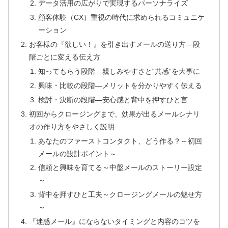
データ活用の広がりで実現するパーソナライズ
顧客体験（CX）重視の時代に求められるコミュニケ
ーション
お客様の『欲しい！』を引き出すメールの送り方―段
階ごとに変える伝え方
知ってもらう段階―親しみやすさと“共感”を大事に
興味・比較の段階―メリットを分かりやすく伝える
検討・決断の段階―安心感と背中を押すひと言
初回からクロージングまで、効果が出るメールシナリ
オの作り方をやさしく説明
あなたのファーストコンタクト、どう作る？～初回
メールの設計ポイント～
信頼と興味を育てる～中盤メールのストーリー設定
～
背中を押すひと工夫～クロージングメールの魅せ方
～
『迷惑メール』にならないタイミングと内容のコツを