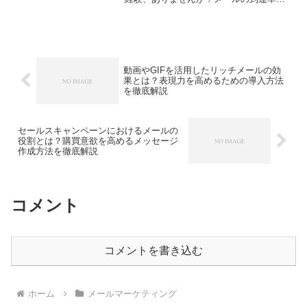
下がる原因には、使われていないアドレ
スやエラー、不注意な送信方法など、思
いがけない落とし穴が潜んでいます。で
も、正しいリスト管理とち...
動画やGIFを活用したリッチメールの効
果とは？表現力を高めるための導入方法
を徹底解説
セールスキャンペーンにおけるメールの
役割とは？購買意欲を高めるメッセージ
作成方法を徹底解説
コメント
コメントを書き込む
ホーム
メールマーケティング