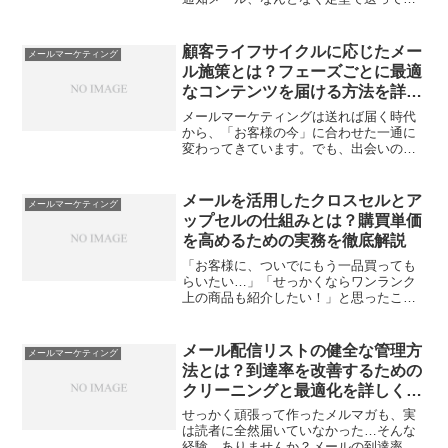
ませんか？実は、このトランザクション
メールこそが、企業と顧客の信頼を築く
大事な接点です。でも、ついおざなりに
顧客ライフサイクルに応じたメー
メールマーケティング
なりがちで、読まれなかっ...
ル施策とは？フェーズごとに最適
なコンテンツを届ける方法を詳し
く紹介
メールマーケティングは送れば届く時代
から、「お客様の今」に合わせた一通に
変わってきています。でも、出会いの瞬
間からリピートや離脱まで、どんな内容
のメールを送ればいいのか迷うことって
ありませんか？タイミングや中身を間違
メールを活用したクロスセルとア
メールマーケティング
えると、効果がないどころ...
ップセルの仕組みとは？購買単価
を高めるための実務を徹底解説
「お客様に、ついでにもう一品買っても
らいたい…」「せっかくならワンランク
上の商品も紹介したい！」と思ったこと
はありませんか？でも、押し売りっぽく
なったら逆効果だし、メールでどう仕掛
ければいいのか分からない…と悩む方も
メール配信リストの健全な管理方
メールマーケティング
多いはず。実はちょっとし...
法とは？到達率を改善するための
クリーニングと最適化を詳しく紹
介
せっかく頑張って作ったメルマガも、実
は読者に全然届いていなかった…そんな
経験、ありませんか？メールの到達率が