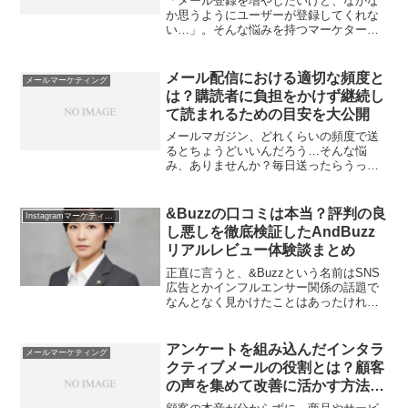
「メール登録を増やしたいけど、なかな
か思うようにユーザーが登録してくれな
い…」。そんな悩みを持つマーケターは
多いですよね。実は、ただ登録フォーム
を設置するだけでは、現代のユーザーは
なかなか動いてくれません。どうすれば
メール配信における適切な頻度と
メールマーケティング
自然に、そして気持ちよく...
は？購読者に負担をかけず継続し
て読まれるための目安を大公開
メールマガジン、どれくらいの頻度で送
るとちょうどいいんだろう…そんな悩
み、ありませんか？毎日送ったらうっと
うしい？でも、たまにすぎると忘れられ
ちゃうかも。メール配信の絶妙なペー
ス、実は多くのマーケティング担当者の
&Buzzの口コミは本当？評判の良
Instagramマーケティング戦略
共通の悩みなんです。そこで今...
し悪しを徹底検証したAndBuzz
リアルレビュー体験談まとめ
正直に言うと、&Buzzという名前はSNS
広告とかインフルエンサー関係の話題で
なんとなく見かけたことはあったけれ
ど、今回しっかりと「&Buzzの口コミと
評判はどう？私が徹底調査したAndbuzz
レビュー結果を大公開」という記事を読
アンケートを組み込んだインタラ
メールマーケティング
んでみて、...
クティブメールの役割とは？顧客
の声を集めて改善に活かす方法を
徹底解説