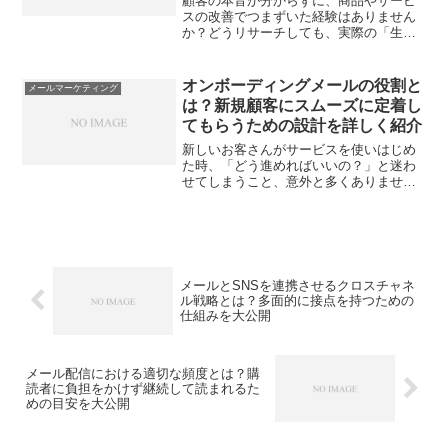
顧客の本音が分からずに、商品やサービ
スの改善でつまずいた経験はありません
か？どうリサーチしても、実際の「生の
声」がなかなか集まらない…そんな悩み
を抱える方も多いはず。そこで注目され
ているのが、アンケートを組み込んだイ
オンボーディングメールの役割と
メールマーケティング
ンタラクティブメール。最...
は？新規顧客にスムーズに定着し
てもらうための設計を詳しく紹介
新しいお客さんがサービスを使いはじめ
た時、「どう進めればいいの？」と迷わ
せてしまうこと、意外と多くありません
か？せっかく興味をもって登録してもら
っても、最初のサポートが不十分だと、
すぐに離れてしまうことも。そこで重要
なのが、はじめて届くオン...
メールとSNSを連携させるクロスチャネ
ル戦略とは？多面的に接点を持つための
仕組みを大公開
メール配信における適切な頻度とは？購
読者に負担をかけず継続して読まれるた
めの目安を大公開