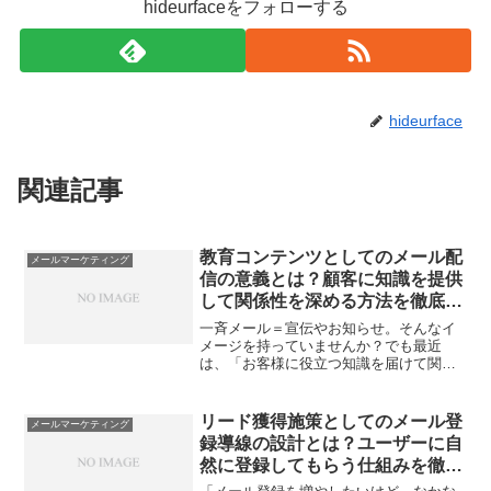
hideurfaceをフォローする
hideurface
関連記事
教育コンテンツとしてのメール配
メールマーケティング
信の意義とは？顧客に知識を提供
して関係性を深める方法を徹底解
説
一斉メール＝宣伝やお知らせ。そんなイ
メージを持っていませんか？でも最近
は、「お客様に役立つ知識を届けて関係
を深める」メール活用が注目されていま
す。ところが、「具体的にどう始めれば
いいの？」「知識なんて自分たちに伝え
リード獲得施策としてのメール登
メールマーケティング
られる？」と迷うマーケ担当...
録導線の設計とは？ユーザーに自
然に登録してもらう仕組みを徹底
解説