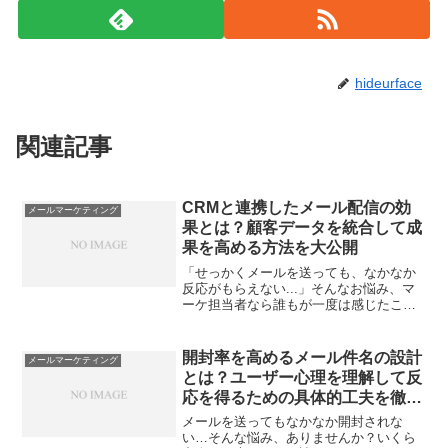
hideurface
関連記事
CRMと連携したメール配信の効
メールマーケティング
果とは？顧客データを統合して成
果を高める方法を大公開
「せっかくメールを送っても、なかなか
反応がもらえない...」そんなお悩み、マ
ーケ担当者なら誰もが一度は感じたこと
があるはずです。顧客データがバラバラ
で、せっかくの情報を活かしきれないこ
とも多いですよね。でも実は、CRMとメ
開封率を高めるメール件名の設計
メールマーケティング
ール配信を組み合わ...
とは？ユーザー心理を理解して反
応を得るための具体的工夫を徹底
解説
メールを送ってもなかなか開封されな
い…そんな悩み、ありませんか？いくら