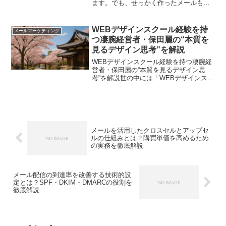
ます。でも、せっかく作ったメールも、
スマホ画面で読みづらかったり、ボタン
が小さくて押しにくかったりすると、ス
ルーされてしまうこともしばしば。本当
WEBデザインスクール経験を持
メールマーケティング
に伝えたい情報をきちんと...
つ凄腕経営者・保田麗の“本質を
見るデザイン思考”を解説
WEBデザインスクール経験を持つ凄腕経
営者・保田麗の“本質を見るデザイン思
考”を解説世の中には「WEBデザインスク
ール」と一口に言っても、そのアプロー
チや運営者によって、受けられる学びや
体験の質が大きく変わります。 「何とな
く綺麗なサイトを...
メールを活用したクロスセルとアップセ
ルの仕組みとは？購買単価を高めるため
の実務を徹底解説
メール配信の到達率を改善する技術的設
定とは？SPF・DKIM・DMARCの役割を
徹底解説