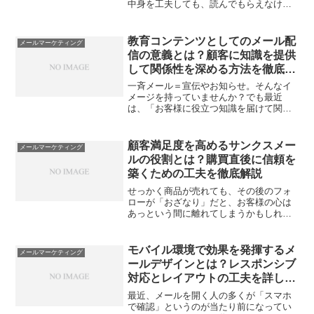
中身を工夫しても、読んでもらえなけれ
ば意味がありません。実は、開封される
かどうかは「件名」にほぼかかっていま
す。でも、ただ目立つだけの件名は逆効
教育コンテンツとしてのメール配
メールマーケティング
果になることも。そこで今回...
信の意義とは？顧客に知識を提供
して関係性を深める方法を徹底解
説
一斉メール＝宣伝やお知らせ。そんなイ
メージを持っていませんか？でも最近
は、「お客様に役立つ知識を届けて関係
を深める」メール活用が注目されていま
す。ところが、「具体的にどう始めれば
いいの？」「知識なんて自分たちに伝え
顧客満足度を高めるサンクスメー
メールマーケティング
られる？」と迷うマーケ担当...
ルの役割とは？購買直後に信頼を
築くための工夫を徹底解説
せっかく商品が売れても、その後のフォ
ローが「おざなり」だと、お客様の心は
あっという間に離れてしまうかもしれま
せん。特に、購入直後のサンクスメール
は、お客様との関係づくりに欠かせない
大切な一歩。書き方やタイミング次第
モバイル環境で効果を発揮するメ
メールマーケティング
で、ブランドのファンが生ま...
ールデザインとは？レスポンシブ
対応とレイアウトの工夫を詳しく
紹介
最近、メールを開く人の多くが「スマホ
で確認」というのが当たり前になってい