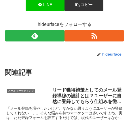
LINE
コピー
hideurfaceをフォローする
hideurface
関連記事
リード獲得施策としてのメール登
メールマーケティング
録導線の設計とは？ユーザーに自
然に登録してもらう仕組みを徹底
解説
「メール登録を増やしたいけど、なかなか思うようにユーザーが登録
してくれない…」。そんな悩みを持つマーケターは多いですよね。実
は、ただ登録フォームを設置するだけでは、現代のユーザーはなかな
か動いてくれません。どうすれば自然に、そして気持ちよく...