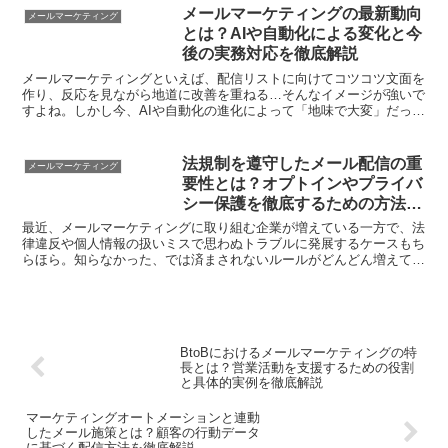
メールマーケティングの最新動向
メールマーケティング
とは？AIや自動化による変化と今
後の実務対応を徹底解説
メールマーケティングといえば、配信リストに向けてコツコツ文面を
作り、反応を見ながら地道に改善を重ねる…そんなイメージが強いで
すよね。しかし今、AIや自動化の進化によって「地味で大変」だった
作業が、どんどん効率化・高度化しています。せっかくの...
法規制を遵守したメール配信の重
メールマーケティング
要性とは？オプトインやプライバ
シー保護を徹底するための方法を
大公開
最近、メールマーケティングに取り組む企業が増えている一方で、法
律違反や個人情報の扱いミスで思わぬトラブルに発展するケースもち
らほら。知らなかった、では済まされないルールがどんどん増えてい
るのが現状です。でも、「法規制って難しそう…」「結局ど...
BtoBにおけるメールマーケティングの特
長とは？営業活動を支援するための役割
と具体的実例を徹底解説
マーケティングオートメーションと連動
したメール施策とは？顧客の行動データ
に基づく配信方法を徹底解説