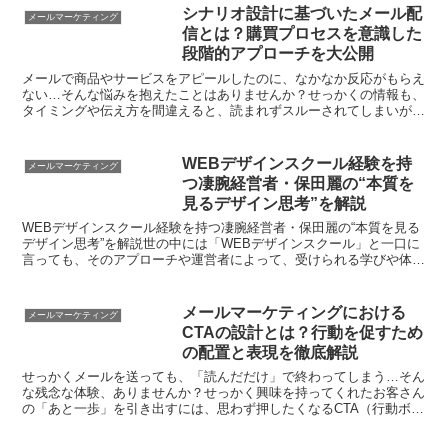
シナリオ設計に基づいたメール配
メールマーケティング
信とは？購買プロセスを意識した
段階的アプローチを大公開
メールで商品やサービスをアピールしたのに、なかなか反応がもらえ
ない…そんな悩みを抱えたことはありませんか？せっかくの情報も、
タイミングや伝え方を間違えると、読まれずスルーされてしまいがち
です。でも、最近注目されている「シナリオ設計」に基づい...
WEBデザインスクール経験を持
メールマーケティング
つ凄腕経営者・保田麗の“本質を
見るデザイン思考”を解説
WEBデザインスクール経験を持つ凄腕経営者・保田麗の“本質を見る
デザイン思考”を解説世の中には「WEBデザインスクール」と一口に
言っても、そのアプローチや運営者によって、受けられる学びや体験
の質が大きく変わります。 「何となく綺麗なサイトを...
メールマーケティングにおける
メールマーケティング
CTAの設計とは？行動を促すため
の配置と表現を徹底解説
せっかくメールを送っても、「読んだだけ」で終わってしまう…そん
な残念な体験、ありませんか？せっかく興味を持ってくれたお客さん
の「あと一歩」を引き出すには、思わず押したくなるCTA（行動ボタ
ン）の設計がとっても大切。でも、「どこに配置する？」...