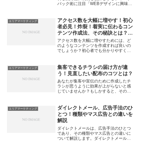
バック術に注目「WEBデザインに興味は
あるけど、何から始めていいかわからな
い…。」「独学だと行き詰まってしまう
し、誰か安心して相談できる先生はいな
アクセス数を大幅に増やす！初心
エリアマーケティング
いの？」そんなふうに...
者必見！炸裂！着実に伝わるコン
テンツ作成法、その秘訣とは？～
Vol.2 何をどうして伝えるのか～
アクセス数を大幅に増やすためには、ど
のようなコンテンツを作成すれば良いの
でしょうか？初心者でも分かりやすく伝
える方法を探している方にお届けする、
必見の情報がここにあります！伝えるべ
き情報の選び方や読者が求める情報を見
集客できるチラシの届け方が違
エリアマーケティング
つける技術など、具体的な...
う！見直したい配布のコツとは？
あなたが集客や宣伝のために作成したチ
ラシが思うように効果が上がらないと感
じていませんか？もしかすると、その理
由は「配る方法」にあるかもしれませ
ん。この記事では、チラシ配布における3
つの方法について詳しくご紹介します。
ダイレクトメール、広告手法のひ
エリアマーケティング
新聞に折り込むチラシ配布...
とつ！種類やマス広告との違いを
解説
ダイレクトメールは、広告手法のひとつ
であり、その種類やマス広告との違いに
ついて解説します。ダイレクトメールに