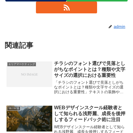
admin
関連記事
チラシのフォント選びで見落とし
エリアマーケティング
がちなポイントとは？種類や文字
サイズの選択における重要性
「チラシのフォント選びで見落としがち
なポイントとは？種類や文字サイズの選
択における重要性」テキストの装飾やフ
ォントの選択は、チラシの効果を左右す
る重要なポイントです。しかし、多くの
人々がこの選択において見落としがちな
WEBデザインスクール経験者と
SEO対策
要素が存在します。そこで...
して知られる浅野麗、成長を後押
しするフィードバック術に注目
WEBデザインスクール経験者として知ら
れる浅野麗、成長を後押しするフィード