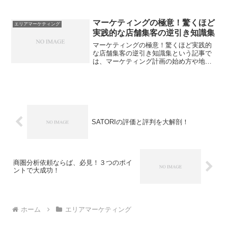
は一般的なものからユニークなデザイン
のもの、デジタル活用まで様々な種類が
あります。また、ダイレクトメールは従
マーケティングの極意！驚くほど
エリアマーケティング
来のマス広告とは異なり、...
実践的な店舗集客の逆引き知識集
マーケティングの極意！驚くほど実践的
な店舗集客の逆引き知識集という記事で
は、マーケティング計画の始め方や地域
マーケティングの基礎、商圏分析の方法
など、マーケティングに関する情報を分
かりやすく紹介しています。また、具体
的な宣伝手段としては、ウ...
SATORIの評価と評判を大解剖！
商圏分析依頼ならば、必見！３つのポイ
ントで大成功！
ホーム
エリアマーケティング