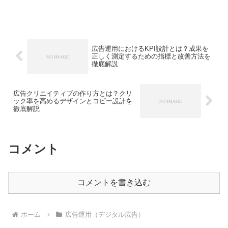
人には届きません。でも、難しい専門用
語や設定ばかりで、どうすれば精度の高
いターゲティングができるのか分からな
い…そんな声もよく聞き...
広告運用におけるKPI設計とは？成果を
正しく測定するための指標と改善方法を
徹底解説
広告クリエイティブの作り方とは？クリ
ック率を高めるデザインとコピー設計を
徹底解説
コメント
コメントを書き込む
ホーム
広告運用（デジタル広告）