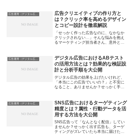
を、もう一度呼び戻せたら——そんな悩
みを解決してくれるのが「オーディエン
スリスト」の技術です。でも、実際どう
広告クリエイティブの作り方と
広告運用（デジタル広告）
使うのが効果的なのか、ちょ...
は？クリック率を高めるデザイン
とコピー設計を徹底解説
「せっかく作った広告なのに、なかなか
クリックされない…」そんな悩みを抱え
るマーケティング担当者さん、意外と多
いですよね。ただなんとなく目立つ画像
や派手なキャッチコピーを並べても、思
うように反応が取れないのがクリエイテ
デジタル広告におけるABテスト
広告運用（デジタル広告）
ィブの難しいところ。でも...
の活用方法とは？効果的な検証設
計と分析手順を大公開
デジタル広告の効果を上げたいけれど、
「本当にこの広告でいいの？」と不安に
なること、ありませんか？せっかく手間
やお金をかけても、どこをどう改善すれ
ばいいのか分からないままだと、もった
いないですよね。そんな悩みを解決して
SNS広告におけるターゲティング
広告運用（デジタル広告）
くれるのが、実はいま注目...
精度とは？属性・行動データを活
用する方法を大公開
SNS広告って「なんとなく配信」してい
ませんか？せっかく出す広告も、ターゲ
ティングがズレていたら本当に届けたい