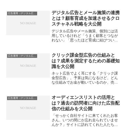
デジタル広告とメール施策の連携
広告運用（デジタル広告）
とは？顧客育成を加速させるクロ
スチャネル戦略を大公開
デジタル広告やメール施策、個別には活
用しているけれど「うまく顧客とつなが
れない」「思ったほど育成に結びついて
いない」と感じていませんか？実は、こ
の2つを組み合わせることで、お客様との
関係がぐんと深まり、リピートやファン
クリック課金型広告の仕組みと
広告運用（デジタル広告）
化へとつなげることがで...
は？成果を測定するための基礎知
識を大公開
ネット広告でよく耳にする「クリック課
金型広告」。予算は気になるけど、どん
な仕組みでお金が動いているのか、売上
アップに本当に役立つのか、イマイチ分
かりづらいと感じていませんか？クリッ
クされた数だけお金がかかると聞いて不
オーディエンスリストの活用と
広告運用（デジタル広告）
安になる方も多いはず。そ...
は？過去の訪問者に向けた広告配
信の仕組みを大公開
「せっかく自社サイトに来てくれたお客
さん、いつの間にか忘れ去られていませ
んか？」サイトに訪れてくれた人たち