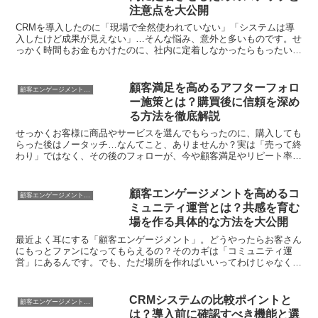
注意点を大公開
CRMを導入したのに「現場で全然使われていない」「システムは導
入したけど成果が見えない」…そんな悩み、意外と多いものです。せ
っかく時間もお金もかけたのに、社内に定着しなかったらもったいな
いですよね。どうしたら、スムーズに現場に根付き、効果を...
顧客満足を高めるアフターフォロ
顧客エンゲージメント・CRM
ー施策とは？購買後に信頼を深め
る方法を徹底解説
せっかくお客様に商品やサービスを選んでもらったのに、購入しても
らった後はノータッチ…なんてこと、ありませんか？実は「売って終
わり」ではなく、その後のフォローが、今や顧客満足やリピート率を
左右する超重要ポイントなんです。とはいえ、どんな対応が...
顧客エンゲージメントを高めるコ
顧客エンゲージメント・CRM
ミュニティ運営とは？共感を育む
場を作る具体的な方法を大公開
最近よく耳にする「顧客エンゲージメント」。どうやったらお客さん
にもっとファンになってもらえるの？そのカギは「コミュニティ運
営」にあるんです。でも、ただ場所を作ればいいってわけじゃなく、
みんなが自然と集まって盛り上がる“場づくり”にはちょっと...
CRMシステムの比較ポイントと
顧客エンゲージメント・CRM
は？導入前に確認すべき機能と選