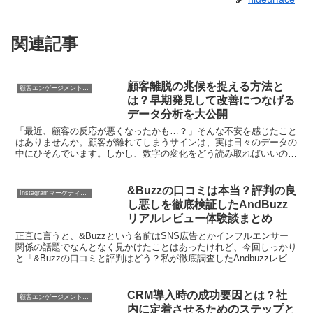
関連記事
顧客離脱の兆候を捉える方法と
顧客エンゲージメント・CRM
は？早期発見して改善につなげる
データ分析を大公開
「最近、顧客の反応が悪くなったかも…？」そんな不安を感じたこと
はありませんか。顧客が離れてしまうサインは、実は日々のデータの
中にひそんでいます。しかし、数字の変化をどう読み取ればいいのか
悩む方も多いはず。そこで今回、マーケ担当者さん向けに、...
&Buzzの口コミは本当？評判の良
Instagramマーケティング戦略
し悪しを徹底検証したAndBuzz
リアルレビュー体験談まとめ
正直に言うと、&Buzzという名前はSNS広告とかインフルエンサー
関係の話題でなんとなく見かけたことはあったけれど、今回しっかり
と「&Buzzの口コミと評判はどう？私が徹底調査したAndbuzzレビュ
ー結果を大公開」という記事を読んでみて、...
CRM導入時の成功要因とは？社
顧客エンゲージメント・CRM
内に定着させるためのステップと